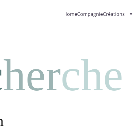
Home
Compagnie
Créations
c
her
che
n 