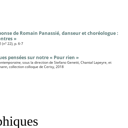
ponse de Romain Panassié, danseur et choréologue : 
ontres »
(n° 22), p. 6-7
es pensées sur notre « Pour rien »
 contemporaine
, sous la direction de Stefano Genetti, Chantal Lapeyre, et 
mann, collection colloque de Cerisy, 2018
 
phiques