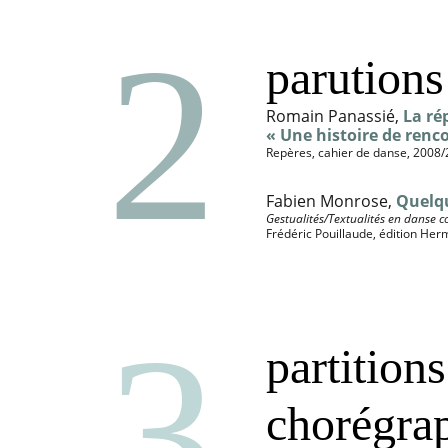
2
parutions
Romain Panassié, 
La ré
« Une histoire de renc
Repères, cahier de danse, 2008/2 
Fabien Monrose, 
Quelqu
Gestualités/Textualités en danse
Frédéric Pouillaude, édition Her
3
partitions
chorégra